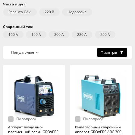
Часто ищут:
Ресанта САИ
220 В
Недорогие
Сварочный ток:
160 А
190 А
200 А
220 А
250 А
Фильтры
По запросу
По запросу
Аппарат воздушно-
Инверторный сварочный
плазменной резки GROVERS
аппарат GROVERS ARC 300