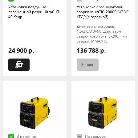
Установка воздушно-
Установка аргонодуговой
плазменной резки UltraCUT
сварки MultiTIG 2000P AC\DC
40 Кедр
КЕДР (с горелкой)
Диаметр электродов:
1,5/2,0/3,0/4,0; Диапазон
сварочного тока: 5-200; Тип
сварки: MMA/TIG;
24 900 р.
136 788 р.
Запрос
В наличии
По запросу