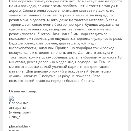
Плазморезом пользуюсь уже пять лет. По началу было не просто
найти расходку, сейчас с этим проблем нет и стоит не так уж и
дорого. Сопла и электродов в принципе хватает на долго, но
зависит от навыка. Если вести ровно, не забегая вперед, то
резов можно сделать много, даже на толстом металле. А если
торопишься, сопло очень быстро прогорит, будешь держать на
одном месте электрод засверкает зеленым. Тонкий металл
резать просто и быстро. Начиная с 3 мм надо следить за
положением горелки, уже ощущается перпендикулярность реза.
Ведешь ровно, срез ровнее, дергаешь рукой, идут
шероховатости, наплывы. Правильно подобрал ток и расход
воздуха, шлам отделяется очень легко. Дал много воздуха и
тока, молотком не сразу собъешь. Делал виброплиту из листа 10
мм стали, режет довольно медленно, но уверенно. Тем не
менее это все же самый удачный вариант раскроя такого
металла. Шов довольно тонкий и аккуратный, физических
усилий никаких. О покупке ни разу не пожалел. Зато
возможностей стало на порядок больше. Скрыть
Отзыв на товар: