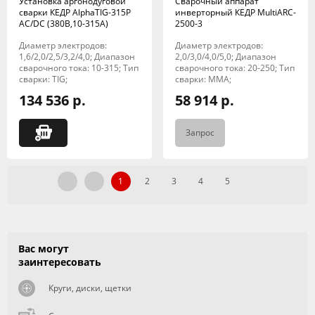
Установка аргонодуговой
Сварочный аппарат
сварки КЕДР AlphaTIG-315P
инверторный КЕДР MultiARC-
AC/DC (380В,10-315А)
2500-3
Диаметр электродов:
Диаметр электродов:
1,6/2,0/2,5/3,2/4,0; Диапазон
2,0/3,0/4,0/5,0; Диапазон
сварочного тока: 10-315; Тип
сварочного тока: 20-250; Тип
сварки: TIG;
сварки: MMA;
134 536 р.
58 914 р.
Запрос
1
2
3
4
5
Вас могут
заинтересовать
Круги, диски, щетки