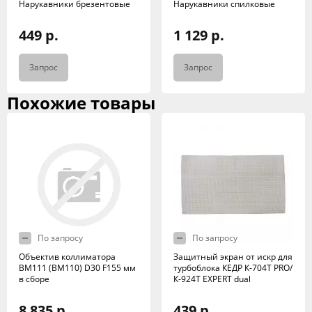
Нарукавники брезентовые
Нарукавники спилковые
449 р.
1 129 р.
Запрос
Запрос
Похожие товары
По запросу
По запросу
Объектив коллиматора
Защитный экран от искр для
BM111 (BM110) D30 F155 мм
турбоблока КЕДР К-704Т PRO/
в сборе
К-924T EXPERT dual
8 835 р.
439 р.