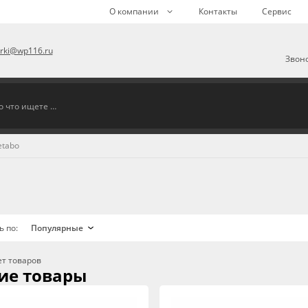
О компании
Контакты
Сервис
arki@wp116.ru
Звоно
tabo
ь по:
ет товаров
ие товары