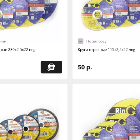
чии
По запросу
ные 230х2,5х22 nng
Круги отрезные 115х2,5х22 nng
50 р.