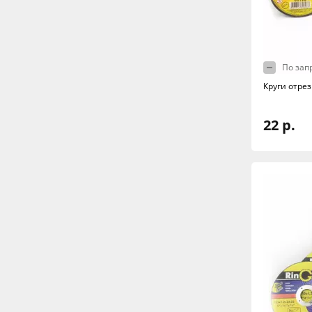
По зап
Круги отре
22 р.