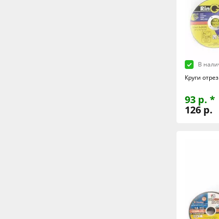
В нали
Круги отрез
93 р. *
126 р.