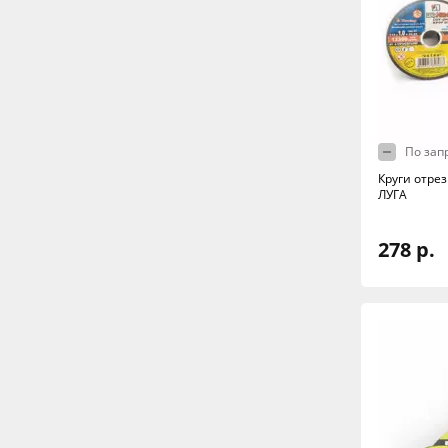
По зап
Круги отрез
ЛУГА
278 р.