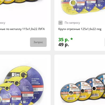
росу
По запросу
зные по металлу 115х1,0х22 ЛУГА
Круги отрезные 125х1,6х22 nng
35 р. *
Запрос
49 р.