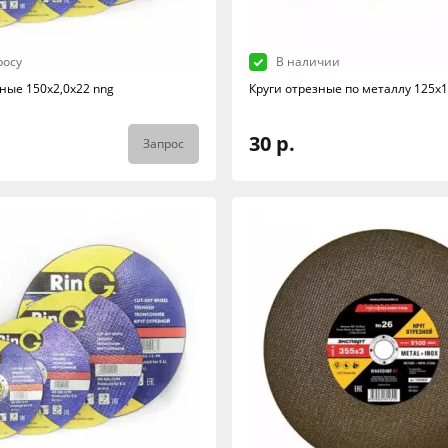
росу
В наличии
ные 150х2,0х22 nng
Круги отрезные по металлу 125х1
30 р.
Запрос