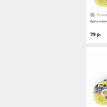
По зап
Круги отрез
79 р.