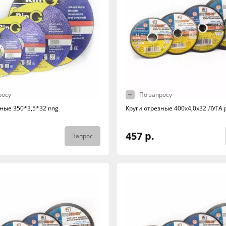
росу
По запросу
зные 350*3,5*32 nng
Круги отрезные 400х4,0х32 ЛУГА 
457 р.
Запрос