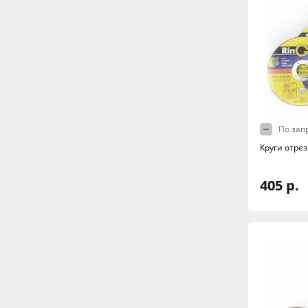
По зап
Круги отре
405 р.