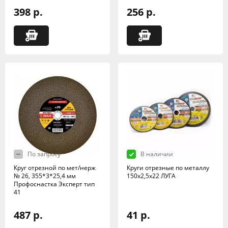
398 р.
256 р.
По запросу
В наличии
Круг отрезной по мет/нерж
Круги отрезные по металлу
№ 26, 355*3*25,4 мм
150х2,5х22 ЛУГА
Профоснастка Эксперт тип
41
487 р.
41 р.