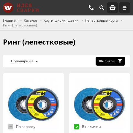
Главная
Каталог
Круги, диски, щетки
Лепестковые круги
Ринг (лепестковые)
Ринг (лепестковые)
Фильтры
По запросу
В наличии