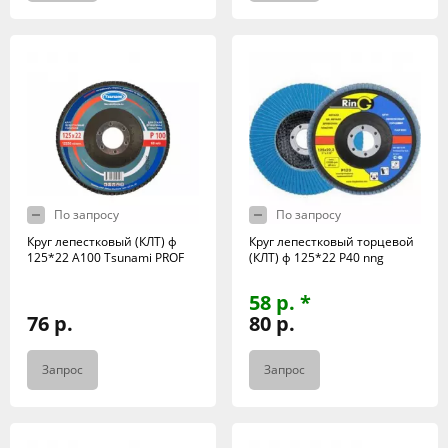
По запросу
По запросу
Круг лепестковый (КЛТ) ф
Круг лепестковый торцевой
125*22 А100 Tsunami PROF
(КЛТ) ф 125*22 Р40 nng
58 р. *
76 р.
80 р.
Запрос
Запрос