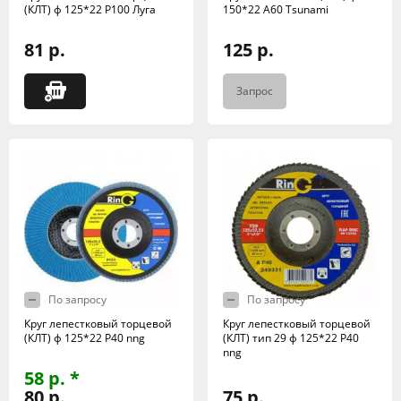
(КЛТ) ф 125*22 Р100 Луга
150*22 А60 Tsunami
81 р.
125 р.
Запрос
По запросу
По запросу
Круг лепестковый торцевой
Круг лепестковый торцевой
(КЛТ) ф 125*22 Р40 nng
(КЛТ) тип 29 ф 125*22 Р40
nng
58 р. *
80 р.
75 р.