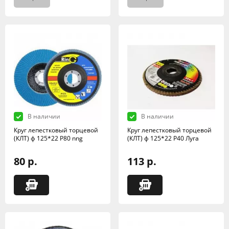
В наличии
В наличии
Круг лепестковый торцевой
Круг лепестковый торцевой
(КЛТ) ф 125*22 Р80 nng
(КЛТ) ф 125*22 Р40 Луга
80 р.
113 р.