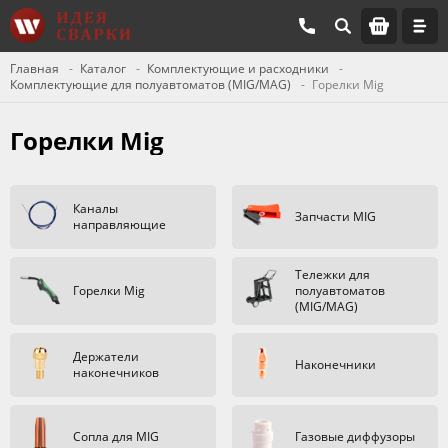
Главная
Каталог
Комплектующие и расходники
Комплектующие для полуавтоматов (MIG/MAG)
Горелки Mig
Горелки Mig
Каналы
Запчасти MIG
направляющие
Тележки для
Горелки Mig
полуавтоматов
(MIG/MAG)
Держатели
Наконечники
наконечников
Сопла для MIG
Газовые диффузоры