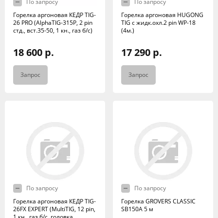
По запросу
По запросу
Горелка аргоновая КЕДР TIG-
Горелка аргоновая HUGONG
26 PRO (AlphaTIG-315P, 2 pin
TIG c жидк.охл.2 pin WP-18
стд., вст.35-50, 1 кн., газ б/с)
(4м.)
18 600 р.
17 290 р.
Запрос
Запрос
По запросу
По запросу
Горелка аргоновая КЕДР TIG-
Горелка GROVERS CLASSIC
26FX EXPERT (MultiTIG, 12 pin,
SB150А 5 м
1 кн., газ б/с, головка