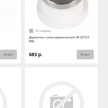
По запросу
Держатель сопла керамический 3D (D19,5
M8)
683 р.
Запрос
Запрос