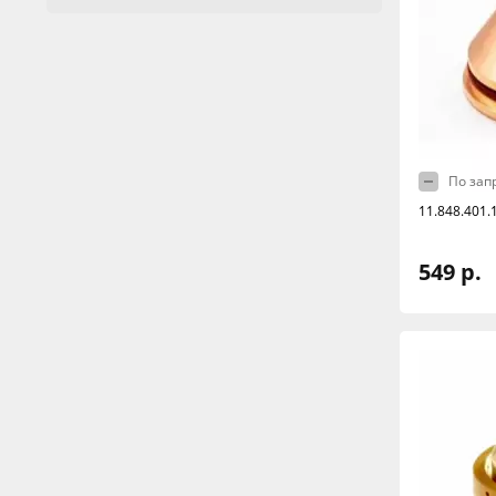
По зап
11.848.401
549 р.