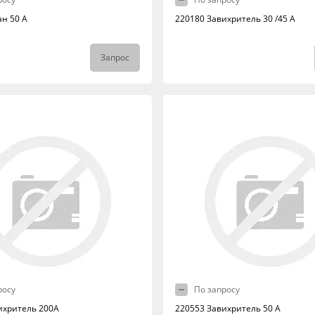
ан 50 А
220180 Завихритель 30 /45 А
Запрос
росу
По запросу
ихритель 200А
220553 Завихритель 50 А