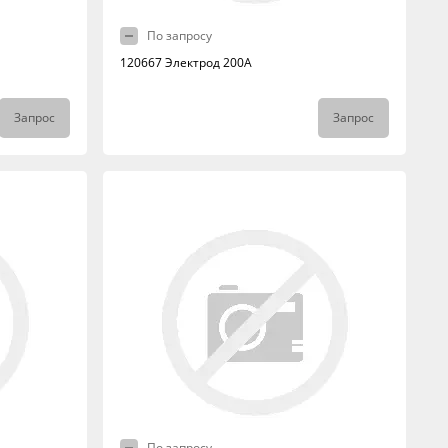
По запросу
120667 Электрод 200А
Запрос
Запрос
По запросу