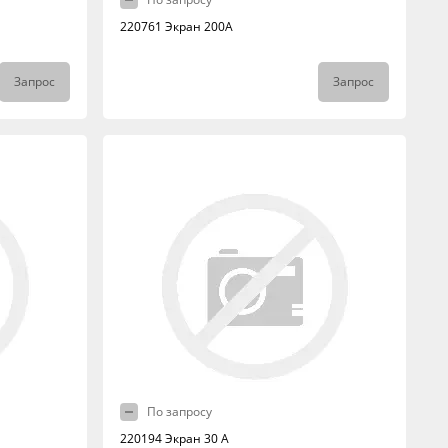
220761 Экран 200А
Запрос
Запрос
По запросу
220194 Экран 30 А