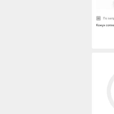
По зап
Кожух сопл