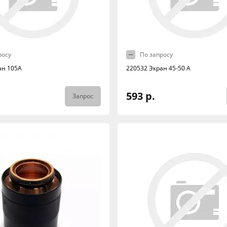
росу
По запросу
ан 105А
220532 Экран 45-50 А
593 р.
Запрос