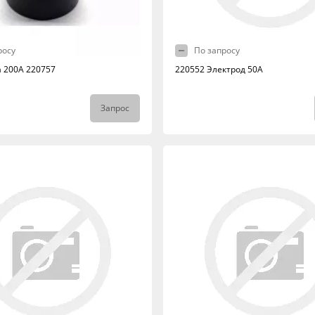
росу
По запросу
а 200А 220757
220552 Электрод 50А
Запрос