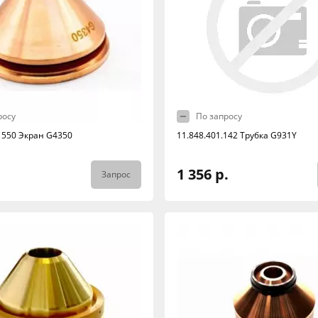
росу
По запросу
.1550 Экран G4350
11.848.401.142 Трубка G931Y
1 356 р.
Запрос