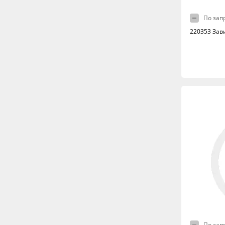
По зап
220353 Зав
По зап