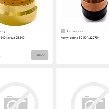
росу
По запросу
1649 Кожух G3249
Кожух сопла 30-50А 220754
.
Запрос