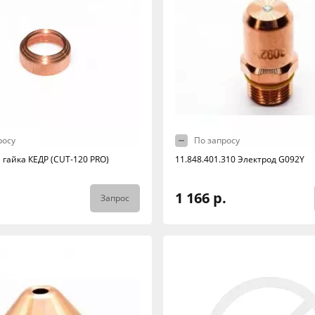
росу
По запросу
гайка КЕДР (CUT-120 PRO)
11.848.401.310 Электрод G092Y
1 166 р.
Запрос