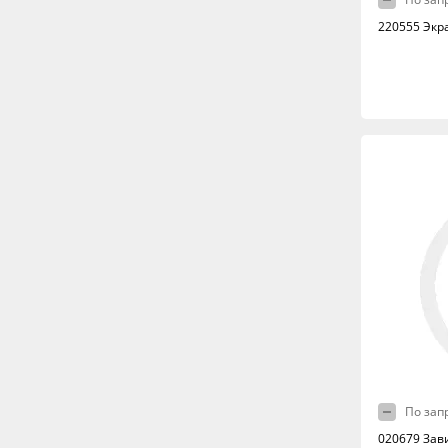
220555 Экр
По зап
020679 Зав