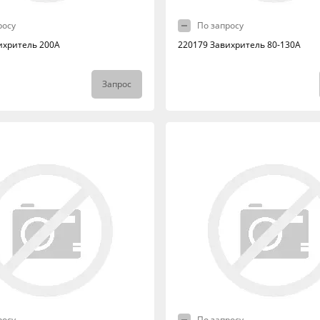
росу
По запросу
ихритель 200А
220179 Завихритель 80-130А
Запрос
росу
По запросу