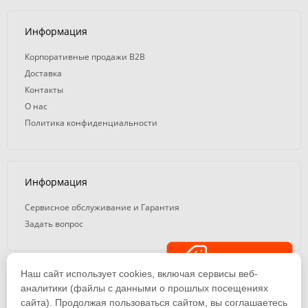
Информация
Корпоративные продажи B2B
Доставка
Контакты
О нас
Политика конфиденциальности
Информация
Сервисное обслуживание и Гарантия
Задать вопрос
Распродажа
Наш сайт использует cookies, включая сервисы веб-
© 2008 — 2026. ООО «ТК Вэлд Плюс»
аналитики (файлы с данными о прошлых посещениях
сайта). Продолжая пользоваться сайтом, вы соглашаетесь
Email: ideasvarki@wp116.ru