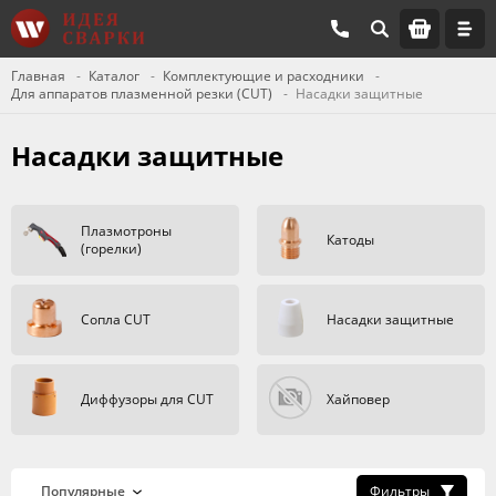
Главная
Каталог
Комплектующие и расходники
Для аппаратов плазменной резки (CUT)
Насадки защитные
Насадки защитные
Плазмотроны
Катоды
(горелки)
Сопла CUT
Насадки защитные
Диффузоры для CUT
Хайповер
Фильтры