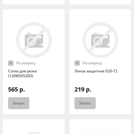
По запросу
По запросу
Сопло для резки
Линза защитная D20-T2
(120W50520D)
565 р.
219 р.
Запрос
Запрос