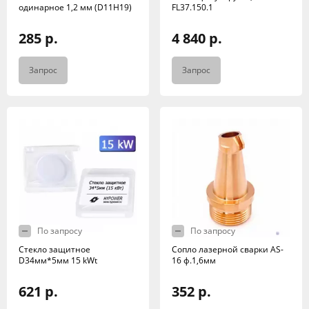
одинарное 1,2 мм (D11H19)
FL37.150.1
285 р.
4 840 р.
Запрос
Запрос
По запросу
По запросу
Стекло защитное
Сопло лазерной сварки AS-
D34мм*5мм 15 kWt
16 ф.1,6мм
621 р.
352 р.