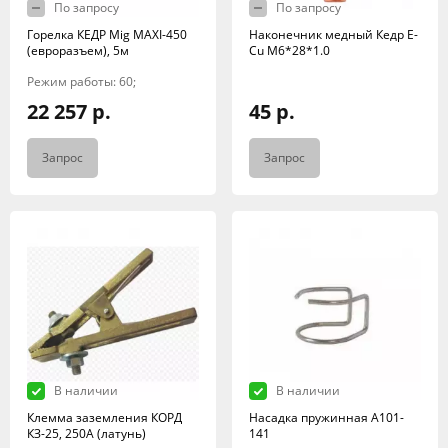
По запросу
По запросу
Горелка КЕДР Mig MAXI-450
Наконечник медный Кедр E-
(евроразъем), 5м
Cu M6*28*1.0
Режим работы: 60;
22 257 р.
45 р.
Запрос
Запрос
В наличии
В наличии
Клемма заземления КОРД
Насадка пружинная А101-
КЗ-25, 250А (латунь)
141