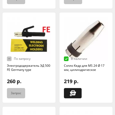
По запросу
В наличии
Электрододержатель ЭД 500
Сопло Кедр для MS 24 Ø 17
FE Germany type
мм, цилиндрическое
260 р.
219 р.
Запрос