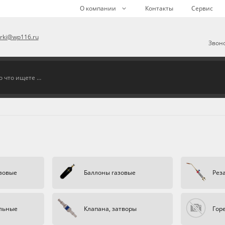
О компании
Контакты
Сервис
arki@wp116.ru
Звоно
зовые
Баллоны газовые
Рез
ельные
Клапана, затворы
Гор