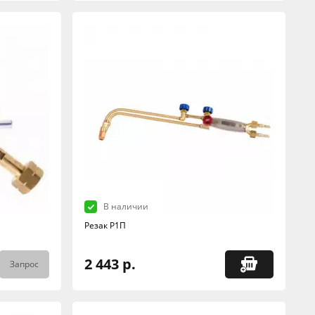
В наличии
Резак Р1П
2 443 р.
Запрос