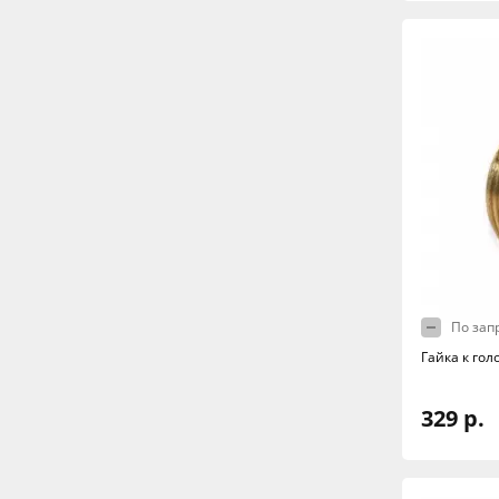
По зап
Гайка к гол
329 р.