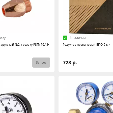
росу
В наличии
аружный №2 к резаку РЗП/ Р2А Н
Редуктор пропановый БПО-5 ми
728 р.
Запрос