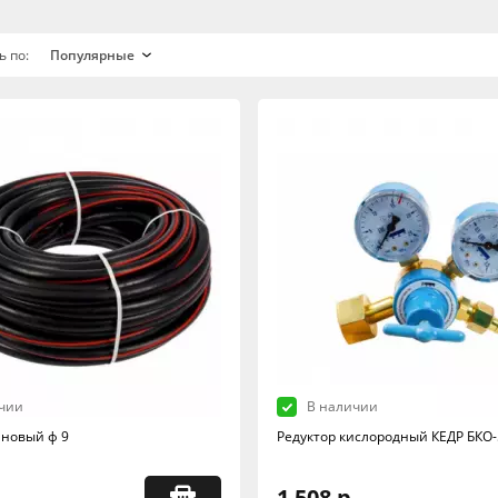
ь по:
чии
В наличии
ановый ф 9
Редуктор кислородный КЕДР БКО-
1 508 р.