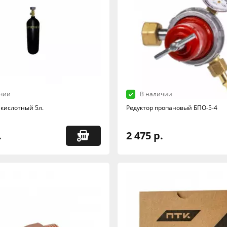
чии
В наличии
екислотный 5л.
Редуктор пропановый БПО-5-4
.
2 475 р.