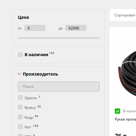
Сортироват
Цена
от
до
155
В наличии
Производитель
1
Optima
26
Redius
В нали
44
Кедр
Рукав проп
149
Нет
76 р.
9