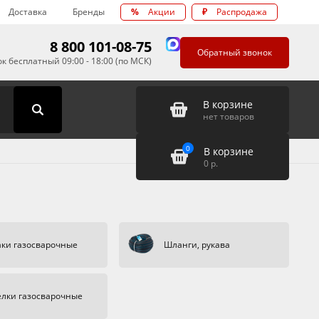
Доставка
Бренды
%
Акции
₽
Распродажа
8 800 101-08-75
Обратный звонок
к бесплатный 09:00 - 18:00 (по МСК)
В корзине
нет товаров
0
В корзине
0
р.
аки газосварочные
Шланги, рукава
елки газосварочные