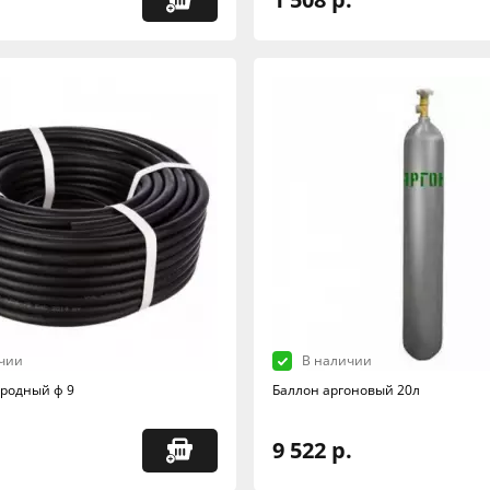
чии
В наличии
ородный ф 9
Баллон аргоновый 20л
9 522 р.