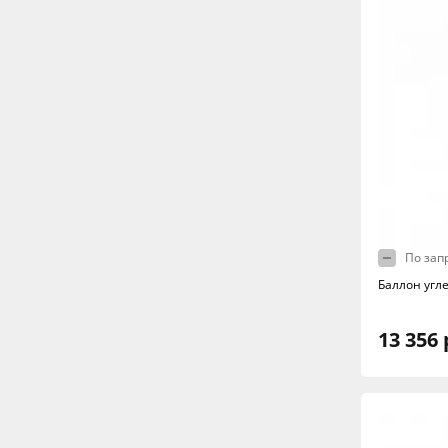
По зап
Баллон угл
13 356 