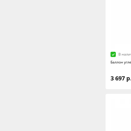
В нали
Баллон угл
3 697 р