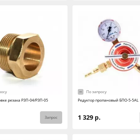
росу
По запросу
овке резака РЗП-04/РЗП-05
Редуктор пропановый БПО-5-5AL
1 329 р.
Запрос