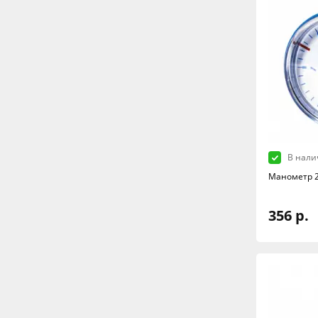
В нали
Манометр 2
356 р.