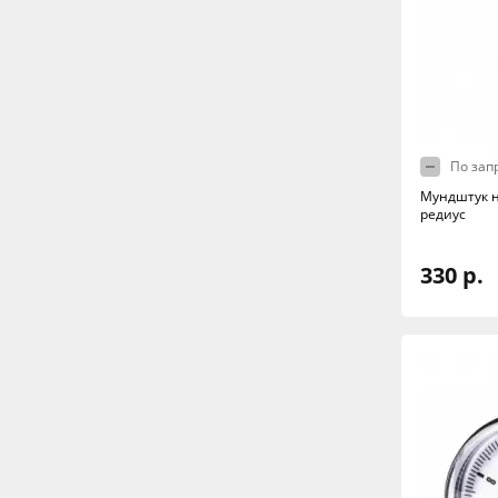
По зап
Мундштук н
редиус
330 р.