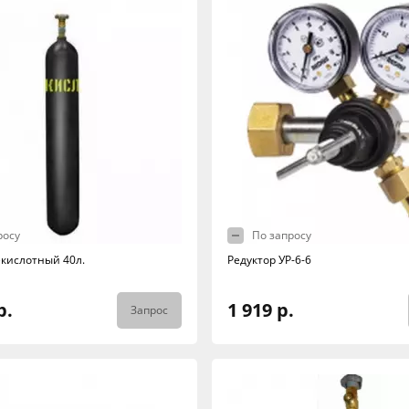
росу
По запросу
екислотный 40л.
Редуктор УР-6-6
р.
1 919 р.
Запрос